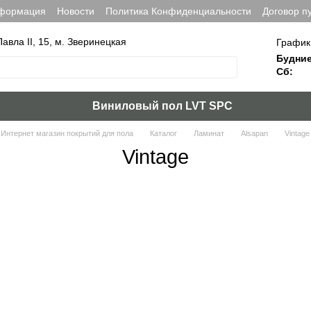
нформация
Новости
Политика Конфиденциальности
Договор п
Павла ІІ, 15, м. Зверинецкая
График
Будние
Сб:
Виниловый пол LVT SPC
Интернет магазин покрытий для пола
Каталог
Ламинат
Alsapan
Vintage
Vintage