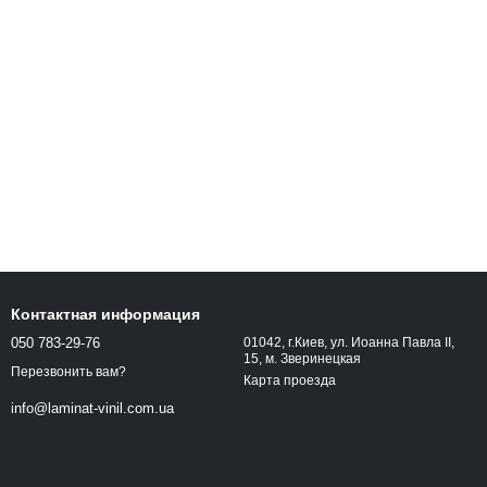
Контактная информация
050 783-29-76
01042, г.Киев, ул. Иоанна Павла ІІ,
15, м. Зверинецкая
Перезвонить вам?
Карта проезда
info@laminat-vinil.com.ua