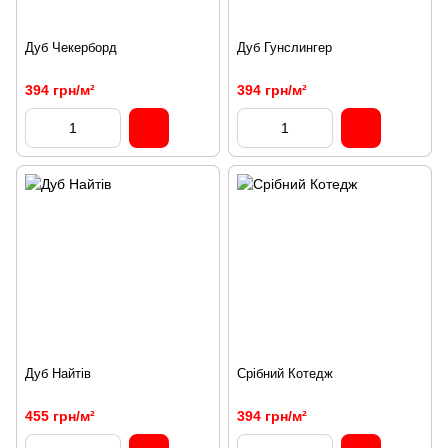
Дуб Чекерборд
Дуб Гунслингер
394 грн/м²
394 грн/м²
Дуб Найтів
Срібний Котедж
455 грн/м²
394 грн/м²