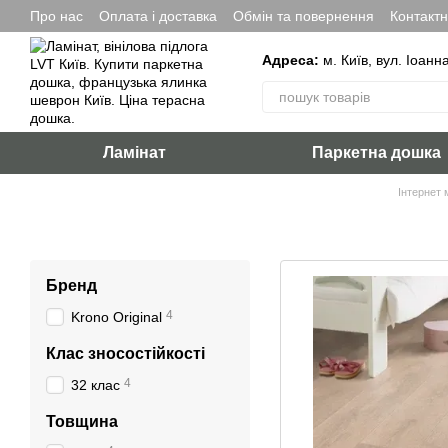
Перейти до основного контенту
Про нас
Оплата і доставка
Обмін та повернення
Контакт
Адреса:
м. Київ, вул. Іоанн
Ламінат
Паркетна дошка
Інтернет 
Бренд
4
Krono Original
Клас зносостійкості
4
32 клас
Товщина