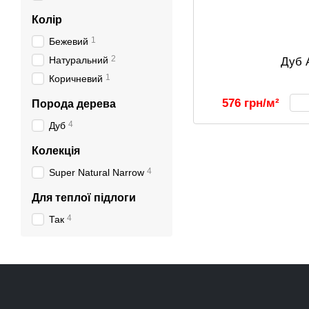
Колір
1
Бежевий
2
Натуральний
Дуб 
1
Коричневий
576 грн/м²
Порода дерева
4
Дуб
Колекція
4
Super Natural Narrow
Для теплої підлоги
4
Так