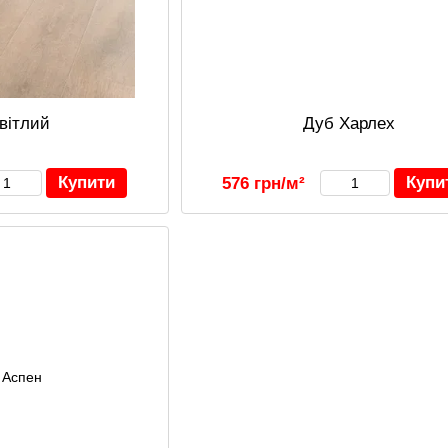
вітлий
Дуб Харлех
Купити
Купи
576 грн/м²