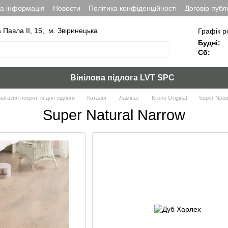
на інформація
Новости
Політика конфіденційності
Договір публ
а Павла ІІ, 15, м. Звіринецька
Графік р
Будні:
Сб:
Вінілова підлога LVT SPC
магазин покриттів для підлоги
Каталог
Ламінат
Krono Original
Super Natu
Super Natural Narrow