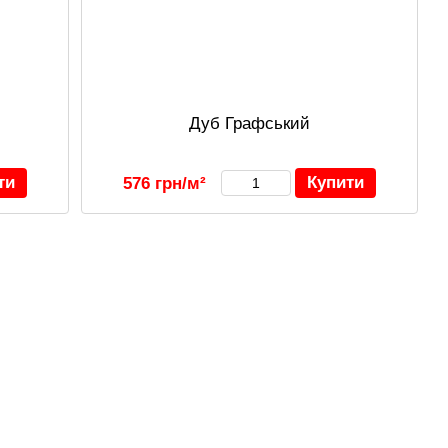
Дуб Графський
ти
Купити
576 грн/м²