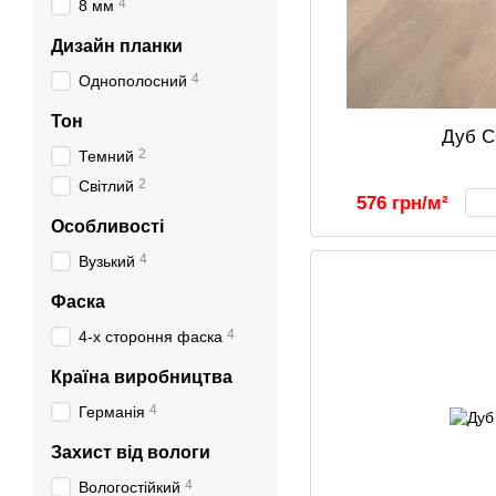
4
8 мм
Дизайн планки
4
Однополосний
Тон
Дуб С
2
Темний
2
Світлий
576 грн/м²
Особливості
4
Вузький
Фаска
4
4-х стороння фаска
Країна виробництва
4
Германія
Захист від вологи
4
Вологостійкий