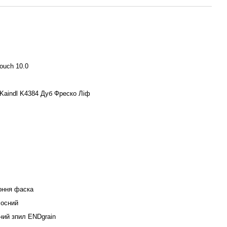
Touch 10.0
Kaindl K4384 Дуб Фреско Ліф
оння фаска
осний
ний зпил ENDgrain