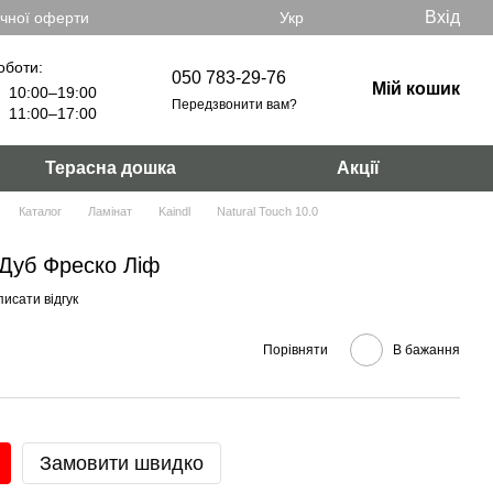
Вхід
ічної оферти
Укр
оботи:
050 783-29-76
Мій кошик
10:00–19:00
Передзвонити вам?
11:00–17:00
Терасна дошка
Акції
Каталог
Ламінат
Kaindl
Natural Touch 10.0
 Дуб Фреско Ліф
исати відгук
Порівняти
В бажання
Замовити швидко