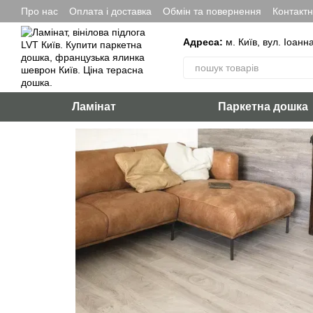
Перейти до основного контенту
Про нас
Оплата і доставка
Обмін та повернення
Контакт
Адреса:
м. Київ, вул. Іоанн
Ламінат
Паркетна дошка