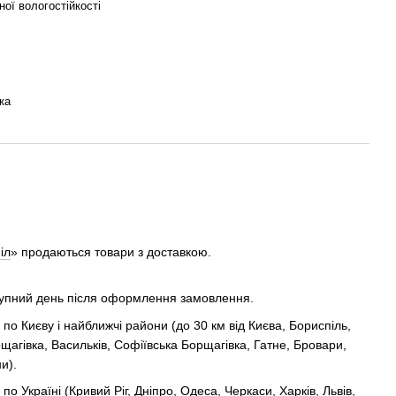
ої вологостійкості
ка
іл
» продаються товари з доставкою.
тупний день після оформлення замовлення.
о Києву і найближчі райони (до 30 км від Києва, Бориспіль,
агівка, Васильків, Софіївська Борщагівка, Гатне, Бровари,
и).
 Україні (Кривий Ріг, Дніпро, Одеса, Черкаси, Харків, Львів,