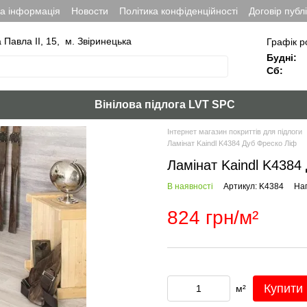
на інформація
Новости
Політика конфіденційності
Договір публ
а Павла ІІ, 15, м. Звіринецька
Графік р
Будні:
Сб:
Вінілова підлога LVT SPC
Інтернет магазин покриттів для підлоги
Ламінат Kaindl K4384 Дуб Фреско Ліф
Ламінат Kaindl K4384
В наявності
Артикул: K4384
Нап
824 грн/м²
Купити
м²