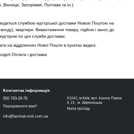
 Вінниця, Запоріжжя, Полтава та ін.).
водиться службою кур'єрської доставки Новою Поштою на
 входу), квартири. Вивантаження товару, підйом і занос до
кур'єром по ціні служби доставки.
и на відділеннях Нової Пошти в пунктах видачі.
озділі Оплата і доставка
Контактна інформація
050 783-29-76
01042, м.Київ, вул. Іоанна Павла
ІІ, 15, м. Звіринецька
Передзвонити вам?
Мапа проїзду
info@laminat-vinil.com.ua