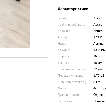
Характеристики
Бренд
Kaindl
Країна виробництва
Австрія
Колекція
Natural 
Артикул
K4384
Назва
Ламінат 
довжина
1383 мм
Ширина
159 мм
Товщина
10 мм
Клас зносостійкості
32 клас
Площа в упаковці
1.76 м2
Кількість в упаковці
8 шт
Фаска
4-х стор
Дизайн планки
Однопол
Особливості
Попереч