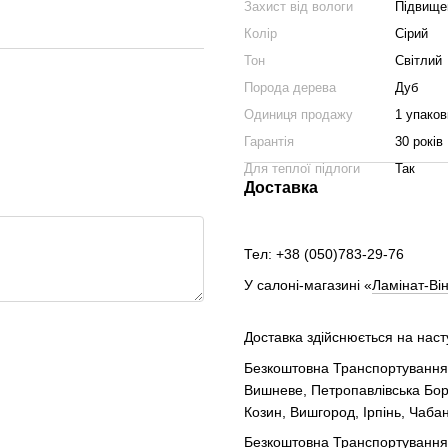
Захист від вологи
Підвищен
Колір
Сірий
Тон
Світлий
Порода дерева
Дуб
Одиниця продажу
1 упаков
Гарантія
30 років
Для теплої підлоги
Так
Доставка
Тел: +38 (050)783-29-76
У салоні-магазині «
Ламінат-Він
Доставка здійснюється на нас
Безкоштовна Транспортування п
Вишневе, Петропавлівська Борщ
Козин, Вишгород, Ірпінь, Чабан
Безкоштовна Транспортування по