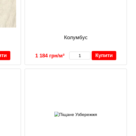
Колумбус
ити
Купити
1 184 грн/м²