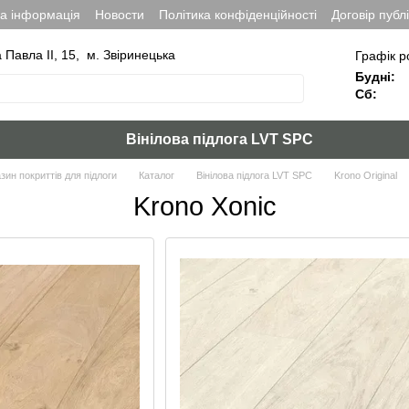
на інформація
Новости
Політика конфіденційності
Договір публ
а Павла ІІ, 15, м. Звіринецька
Графік р
Будні:
Сб:
Вінілова підлога LVT SPC
зин покриттів для підлоги
Каталог
Вінілова підлога LVT SPC
Krono Original
Krono Xonic