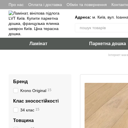
Перейти до основного контенту
Про нас
Оплата і доставка
Обмін та повернення
Контакт
Адреса:
м. Київ, вул. Іоанн
Ламінат
Паркетна дошка
Інтернет мага
Бренд
15
Krono Original
Клас зносостійкості
15
34 клас
Товщина