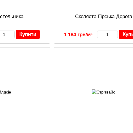
стельника
Скеляста Гірська Дорога
Купити
Куп
1 184 грн/м²