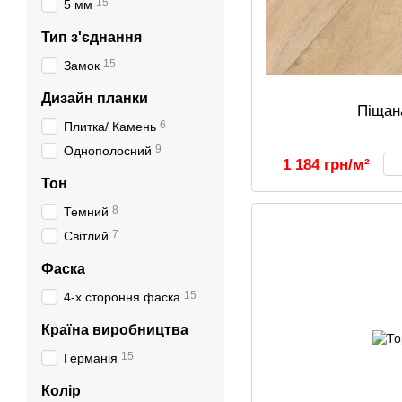
15
5 мм
Тип з'єднання
15
Замок
Дизайн планки
Піщан
6
Плитка/ Камень
9
Однополосний
1 184 грн/м²
Тон
8
Темний
7
Світлий
Фаска
15
4-х стороння фаска
Країна виробництва
15
Германія
Колір