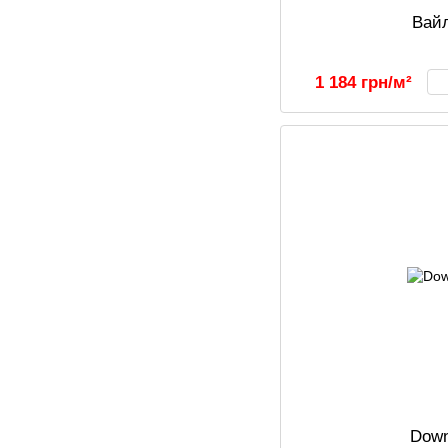
Вай
1 184 грн/м²
Dow