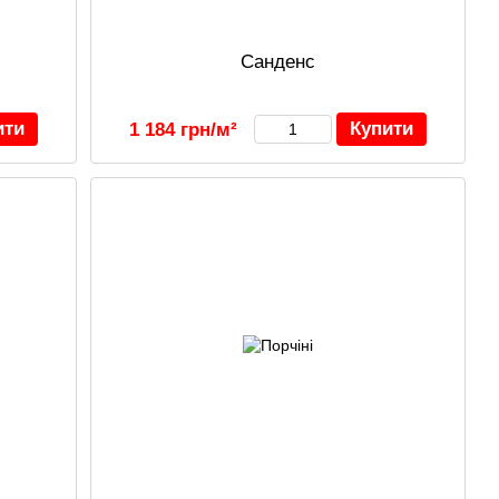
Санденс
ити
Купити
1 184 грн/м²