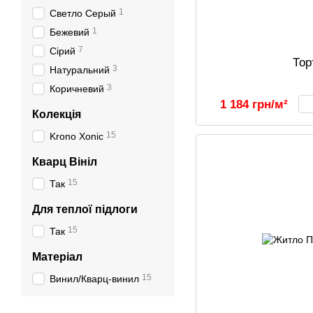
1
Светло Серый
1
Бежевий
7
Сірий
Тор
3
Натуральний
3
Коричневий
1 184 грн/м²
Колекція
15
Krono Xonic
Кварц Вініл
15
Так
Для теплої підлоги
15
Так
Матеріал
15
Винил/Кварц-винил