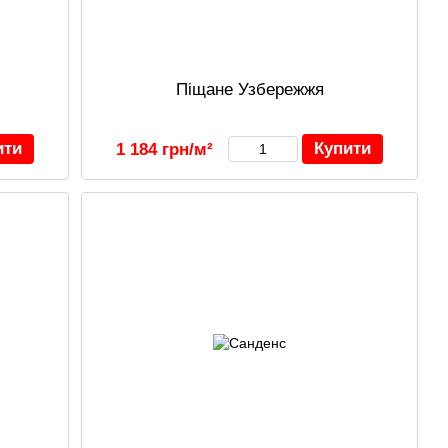
Піщане Узбережжя
ити
Купити
1 184 грн/м²