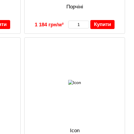
Порчіні
ити
Купити
1 184 грн/м²
Icon