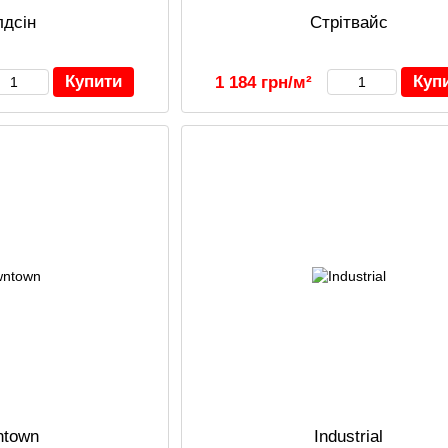
лдсін
Стрітвайс
Купити
Куп
1 184 грн/м²
ntown
Industrial