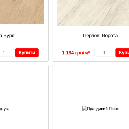
а Буря
Перлові Ворота
Купити
Куп
1 184 грн/м²