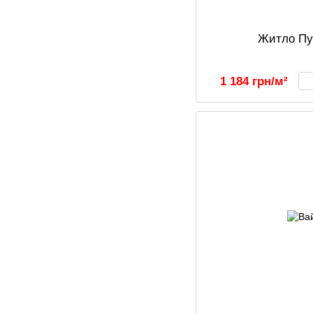
Житло Пу
1 184 грн/м²