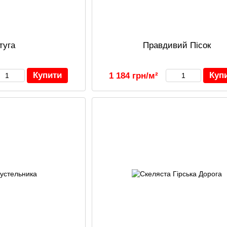
туга
Правдивий Пісок
Купити
Куп
1 184 грн/м²