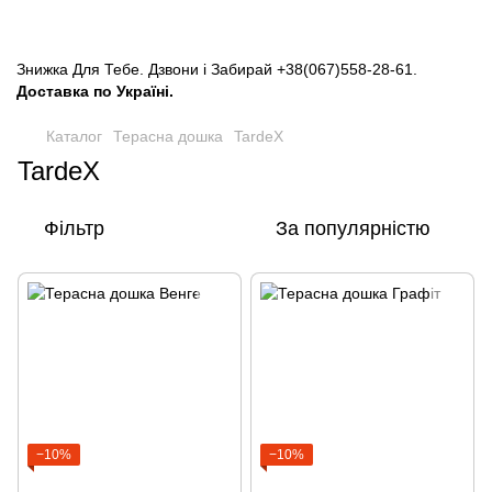
Знижка Для Тебе. Дзвони і Забирай
+38(067)558-28-61
.
Доставка по Україні.
Каталог
Терасна дошка
TardeX
TardeX
Фільтр
За популярністю
−10%
−10%