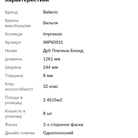
Бренд
Balterio
Країна
Бельгія
виробництва
Колекція
Impressio
Артикул
IMP60931
Назва
Дуб Платина-Блонд
довжина
1261 мм
Ширина
244 мм
Товщина
8 мм
Клас
32 клас
зносостійкості
Площа в
2.4615м2
упаковці
Кількість в
8 шт
упаковці
Фаска
2-х стороння фаска
Дизайн планки
Однополосний