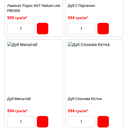
Ламінат Родос AGT Natura Line
Дуб C Підпалин
PRK509
505 грн/м²
594 грн/м²
Дуб Масштаб
Дуб Слонова Кістка
594 грн/м²
594 грн/м²