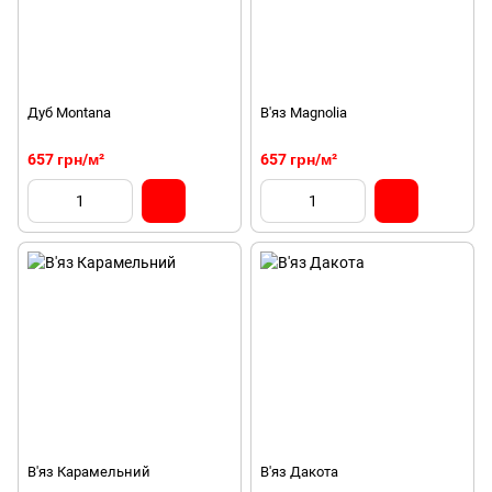
Дуб Montana
В'яз Magnolia
657 грн/м²
657 грн/м²
В'яз Карамельний
В'яз Дакота