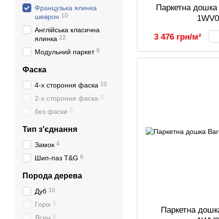
Паркетна дошка 
Французька ялинка
10
шеврон
1WV0
Англійська класична
3 476 грн/м²
22
ялинка
9
Модульний паркет
Фаска
10
4-х стороння фаска
0
2-х стороння фаска
0
без фаски
Тип з'єднання
4
Замок
6
Шип-паз T&G
Порода дерева
10
Дуб
0
Горіх
Паркетна дошка
0
Ясен