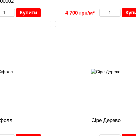
00002
Купити
Куп
4 700 грн/м²
йфолл
Сіре Дерево