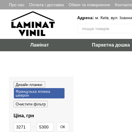
Перейти до основного контенту
Про нас
Оплата і доставка
Обмін та повернення
Контакт
Адреса:
м. Київ, вул. Іоанн
Ламінат
Паркетна дошка
Дизайн планки:
Французька ялинка
шеврон
Очистити фільтр
Ціна, грн
Від Ціна, грн
До Ціна, грн
ОК