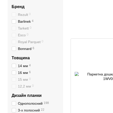
Бренд
0
Rezult
4
Barlinek
0
Tarkett
0
Esco
0
Royal Parquet
6
Bonnard
Товщина
4
14 мм
6
16 мм
0
15 мм
0
12,2 мм
Дизайн планки
198
Однополосний
22
3-х полосний