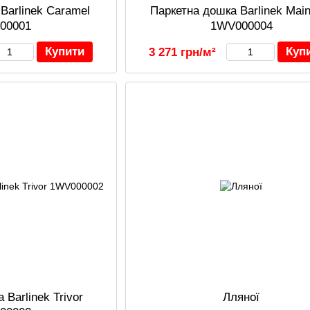
Barlinek Caramel
Паркетна дошка Barlinek Main
00001
1WV000004
Купити
Куп
3 271 грн/м²
 Barlinek Trivor
Лляної