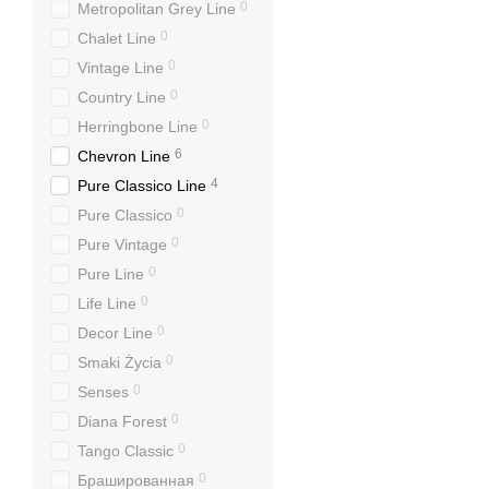
0
Metropolitan Grey Line
0
Chalet Line
0
Vintage Line
0
Country Line
0
Herringbone Line
6
Chevron Line
4
Pure Classico Line
0
Pure Classico
0
Pure Vintage
0
Pure Line
0
Life Line
0
Decor Line
0
Smaki Życia
0
Senses
0
Diana Forest
0
Tango Classic
0
Брашированная