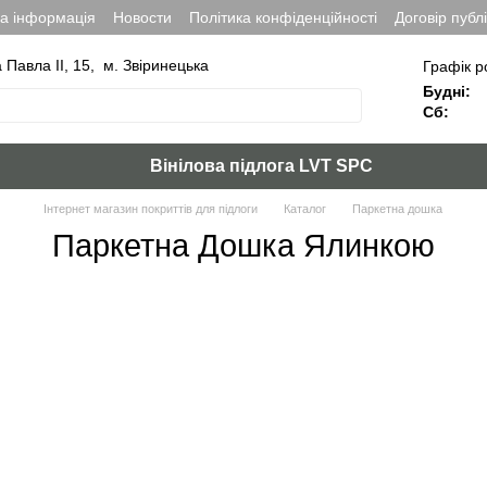
на інформація
Новости
Політика конфіденційності
Договір публ
а Павла ІІ, 15, м. Звіринецька
Графік р
Будні:
Сб:
Вінілова підлога LVT SPC
Інтернет магазин покриттів для підлоги
Каталог
Паркетна дошка
Паркетна Дошка Ялинкою