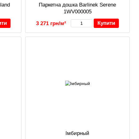
land
Паркетна дошка Barlinek Serene
1WV000005
ити
Купити
3 271 грн/м²
Імбирный