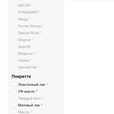
0
NATUR
0
STANDARD
0
Натур
0
Рустик /Натур
0
Special Rusti
0
Original
0
SuperB
0
Elegance
0
Classic
0
Special Old
Покриття
1
Эластичный лак
5
УФ-масло
0
Твердый воск
4
Матовый лак
0
Масло