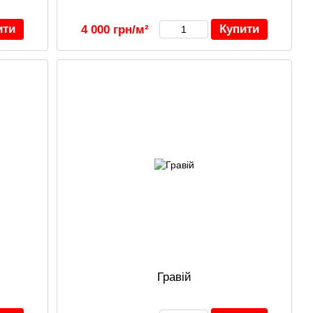
ити
Купити
4 000 грн/м²
Гравій