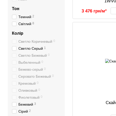
1WV0
Тон
3 476 грн/м²
2
Темний
8
Світлий
Колір
0
Светло Коричневый
1
Светло Серый
0
Светло Бежевый
0
Выбеленный
0
Бежево-серый
0
Серовато Бежевый
0
Кремовый
0
Оливковый
0
Фиолетовый
Ска
3
Бежевий
2
Сірий