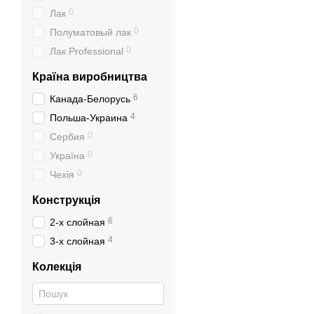
0
Лак
0
Полуматовый лак
0
Лак Professional
Країна виробництва
6
Канада-Белорусь
4
Польша-Украина
0
Cербия
0
Україна
0
Чехія
Конструкція
6
2-х слойная
4
3-х слойная
Колекція