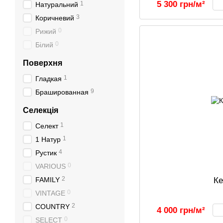
5 300 грн/м²
1
Натуральний
3
Коричневий
0
Рижий
0
Білий
Поверхня
1
Гладкая
9
Брашированная
Селекція
1
Селект
1
1 Натур
4
Рустик
0
VARIOUS
2
К
FAMILY
0
VINTAGE
2
COUNTRY
4 000 грн/м²
0
SELECT