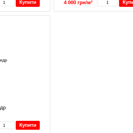
Купити
Куп
4 000 грн/м²
едр
Купити