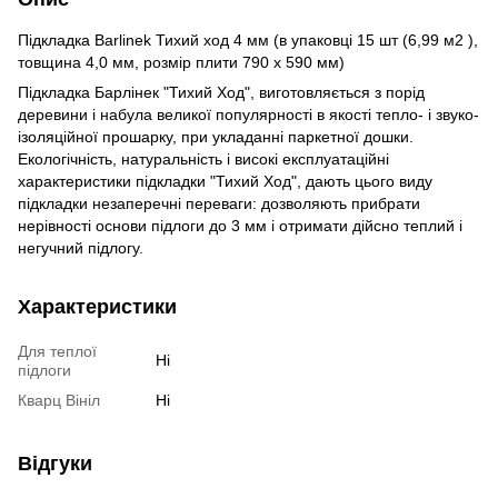
Підкладка Barlinek Тихий ход 4 мм (в упаковці 15 шт (6,99 м2 ),
товщина 4,0 мм, розмір плити 790 x 590 мм)
Підкладка Барлінек "Тихий Ход", виготовляється з порід
деревини і набула великої популярності в якості тепло- і звуко-
ізоляційної прошарку, при укладанні паркетної дошки.
Екологічність, натуральність і високі експлуатаційні
характеристики підкладки "Тихий Ход", дають цього виду
підкладки незаперечні переваги: дозволяють прибрати
нерівності основи підлоги до 3 мм і отримати дійсно теплий і
негучний підлогу.
Характеристики
Для теплої
Ні
підлоги
Кварц Вініл
Ні
Відгуки