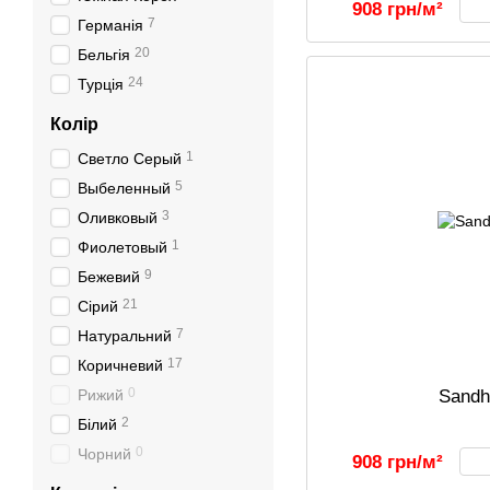
908 грн/м²
7
Германія
20
Бельгія
24
Турція
Колір
1
Светло Серый
5
Выбеленный
3
Оливковый
1
Фиолетовый
9
Бежевий
21
Сірий
7
Натуральний
17
Коричневий
0
Sandh
Рижий
2
Білий
0
Чорний
908 грн/м²