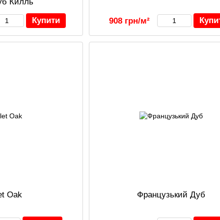
уб Килль
Купити
Купи
908 грн/м²
et Oak
Французький Дуб