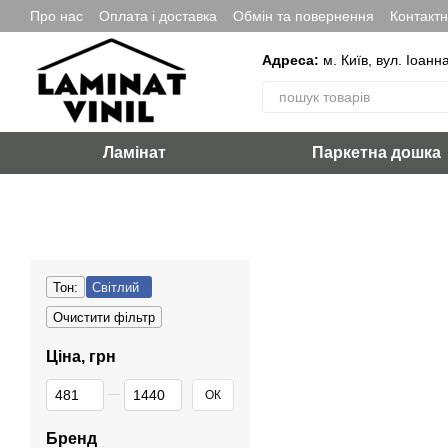
Перейти до основного контенту
Про нас
Оплата і доставка
Обмін та повернення
Контакт
Адреса:
м. Київ, вул. Іоанн
Ламінат
Паркетна дошка
Тон:
Світлий
Очистити фільтр
Ціна, грн
Від Ціна, грн
До Ціна, грн
ОК
Бренд