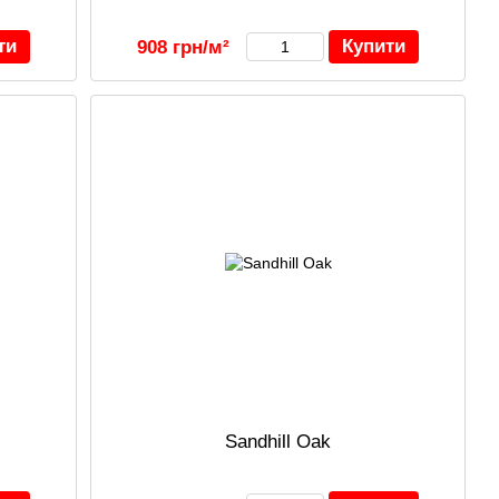
ти
Купити
908 грн/м²
Sandhill Oak