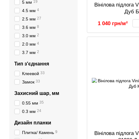
19
5 мм
Вінілова підлога 
4
4.5 мм
Дуб 
27
2.5 мм
1 040 грн/м²
8
3.6 мм
2
3.0 мм
4
2.0 мм
2
3.7 мм
Тип з'єднання
33
Клеевой
33
Замок
Захисний шар, мм
35
0.55 мм
24
0.3 мм
Дизайн планки
9
Плитка/ Камень
Вінілова підлога V