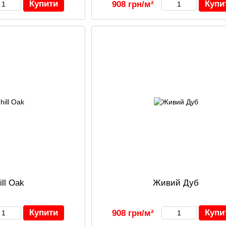
Купити
Купи
908 грн/м²
ill Oak
Живий Дуб
Купити
Купи
908 грн/м²