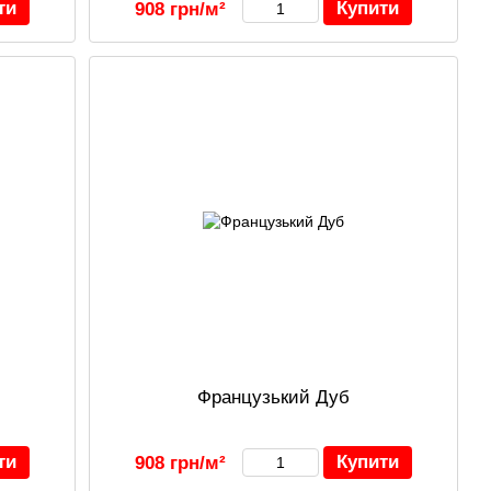
ти
Купити
908 грн/м²
Французький Дуб
ти
Купити
908 грн/м²