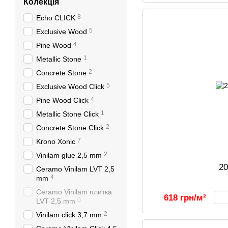
Колекція
8
Echo CLICK
5
Exclusive Wood
4
Pine Wood
1
Metallic Stone
2
Concrete Stone
5
Exclusive Wood Click
4
Pine Wood Click
1
Metallic Stone Click
2
Concrete Stone Click
7
Krono Xonic
2
Vinilam glue 2,5 mm
2
Ceramo Vinilam LVT 2,5
4
mm
Ceramo Vinilam плитка
618 грн/м²
0
LVT 2,5 mm
2
Vinilam click 3,7 mm