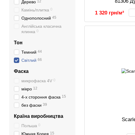
81306 Д
12
Дерево
0
Камінь/плитка
1 320 грн/м²
45
Однополосний
Англійська класична
0
ялинка
Тон
44
Темний
66
Світлий
Фаска
0
микрофаска 4V
12
мікро
15
4-х стороння фаска
39
без фаски
Країна виробництва
Scarl
0
Польша
15
Южная Корея