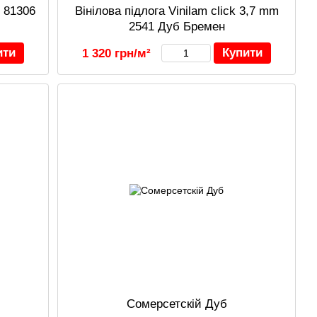
m 81306
Вінілова підлога Vinilam click 3,7 mm
2541 Дуб Бремен
ити
Купити
1 320 грн/м²
Сомерсетскій Дуб