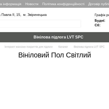
на інформація
Новости
Політика конфіденційності
Договір публ
а Павла ІІ, 15, м. Звіринецька
Графік р
Будні:
Сб:
Вінілова підлога LVT SPC
Інтернет магазин покриттів для підлоги
Каталог
Вінілова підлога LVT SPC
Вініловий Пол Світлий