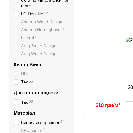
Ceramo Vinilam Click 4,5
4
mm
15
LG Decotile
0
Amaron Wood Design
0
Amaron Herringbone
0
Liberal
0
Aroq Stone Design
0
Aroq Wood Design
Кварц Вініл
0
Ні
66
Так
2
Для теплої підлоги
66
Так
618 грн/м²
Матеріал
54
Винил/Кварц-винил
0
SPC винил