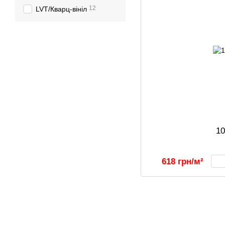
12
LVT/Кварц-вініл
1
618 грн/м²