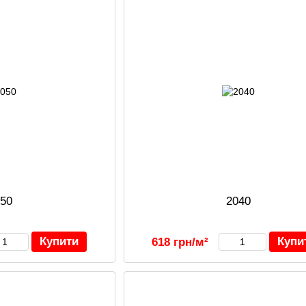
050
2040
Купити
Купи
618 грн/м²