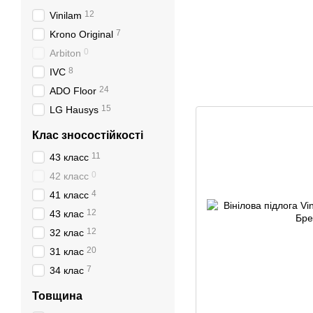
12
Vinilam
7
Krono Original
0
Arbiton
8
IVC
24
ADO Floor
15
LG Hausys
Клас зносостійкості
11
43 класс
0
42 класс
4
41 класс
12
43 клас
12
32 клас
20
31 клас
7
34 клас
Товщина