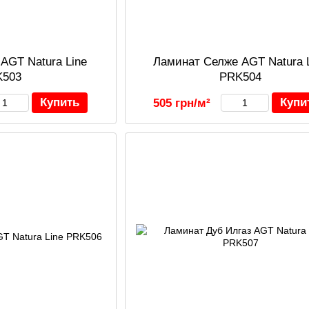
AGT Natura Line
Ламинат Селже AGT Natura 
K503
PRK504
Купить
Купи
505 грн/м²