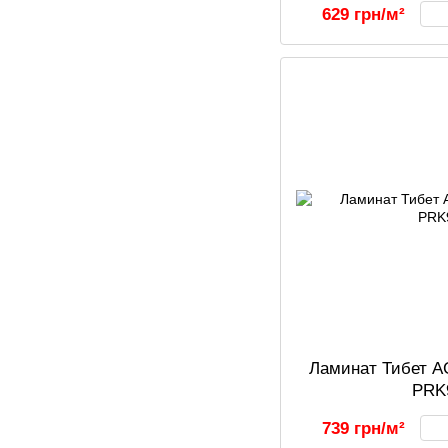
629 грн/м²
Ламинат Тибет A
PRK
739 грн/м²