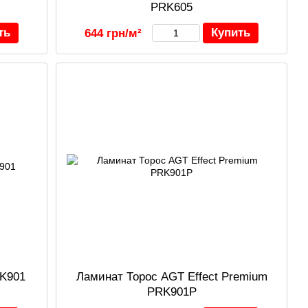
PRK605
ть
Купить
644 грн/м²
RK901
Ламинат Торос AGT Effect Premium
PRK901P