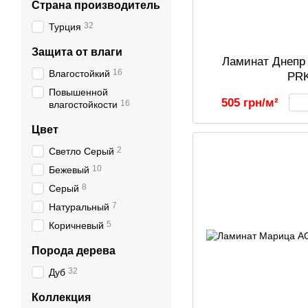
Страна производитель
32
Турция
Защита от влаги
Ламинат Днепр 
16
Влагостойкий
PR
Повышенной
505 грн/м²
16
влагостойкости
Цвет
2
Светло Серый
10
Бежевый
8
Серый
7
Натуральный
5
Коричневый
Порода дерева
32
Дуб
Коллекция