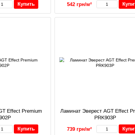
Купить
Купи
542 грн/м²
GT Effect Premium
Ламинат Эверест AGT Effect P
902P
PRK903P
Купить
Купи
739 грн/м²