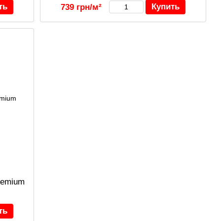
ть
Купить
739 грн/м²
remium
ть