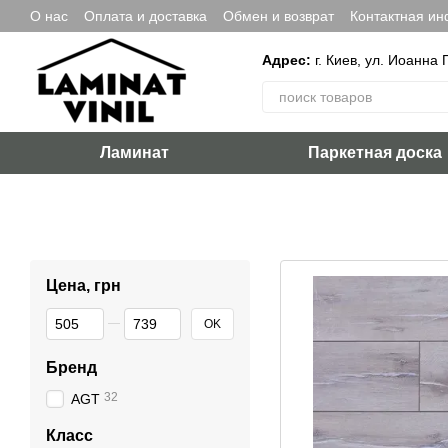
Перейти к основному контенту
О нас
Оплата и доставка
Обмен и возврат
Контактная и
Адрес:
г. Киев, ул. Иоанна 
Ламинат
Паркетная доска
Цена, грн
От Цена, грн
До Цена, грн
OK
Бренд
32
AGT
Класс