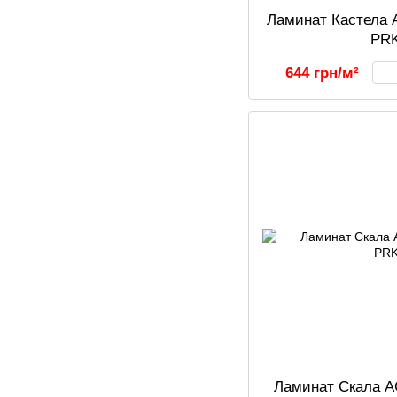
Ламинат Кастела 
PR
644 грн/м²
Ламинат Скала A