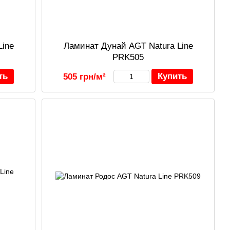
Line
Ламинат Дунай AGT Natura Line
PRK505
ть
Купить
505 грн/м²