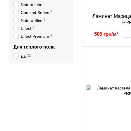
9
Natura Line
6
Concept Series
Ламинат Марица
1
Natura Slim
PR
8
Effect
505 грн/м²
8
Effect Premium
Для теплого пола
32
Да