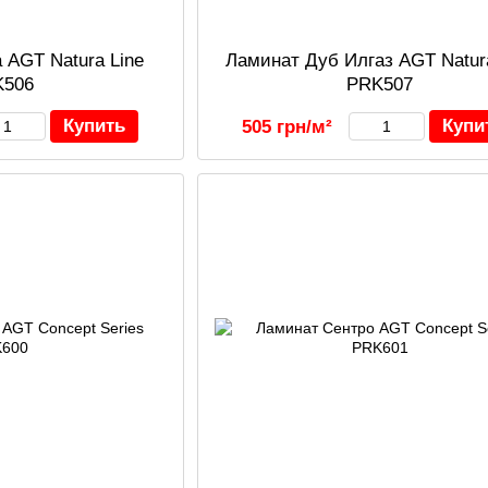
 AGT Natura Line
Ламинат Дуб Илгаз AGT Natura
K506
PRK507
Купить
Купи
505 грн/м²