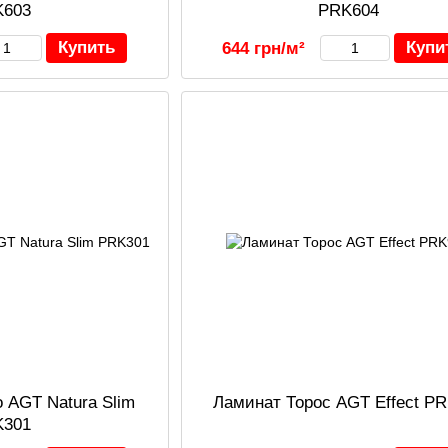
K603
PRK604
Купить
Купи
644 грн/м²
 AGT Natura Slim
Ламинат Торос AGT Effect P
K301