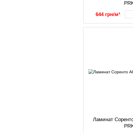
PR
644 грн/м²
Ламинат Соренто
PR