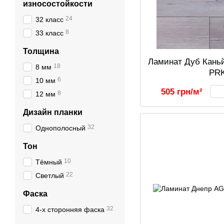
износостойкости
24
32 класс
8
33 класс
Толщина
Ламинат Дуб Каньй
18
8 мм
PR
6
10 мм
505 грн/м²
8
12 мм
Дизайн планки
32
Однополосный
Тон
10
Тёмный
22
Светлый
Фаска
32
4-х сторонняя фаска