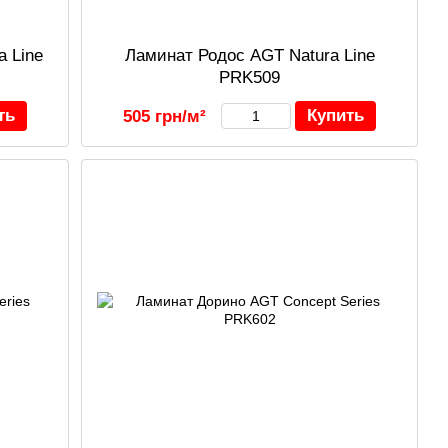
 Line
Ламинат Родос AGT Natura Line
PRK509
ть
Купить
505 грн/м²