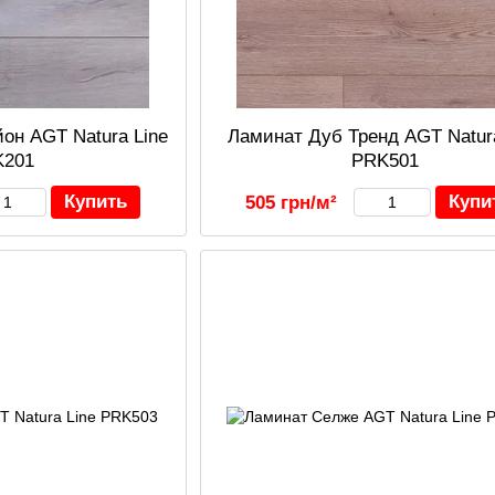
он AGT Natura Line
Ламинат Дуб Тренд AGT Natur
K201
PRK501
Купить
Купи
505 грн/м²