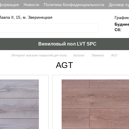
нформация
Новости
Политика Конфиденциальности
Договор п
Павла ІІ, 15, м. Зверинецкая
График
Будние
Сб:
Виниловый пол LVT SPC
Интернет магазин покрытий для пола
Каталог
Ламинат
AGT
AGT