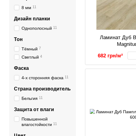
11
8 мм
Дизайн планки
11
Однополосный
Ламинат Дуб В
Тон
Magnitu
7
Тёмный
682 грн/м²
4
Светлый
Фаска
11
4-х сторонняя фаска
Страна производитель
11
Бельгия
Защита от влаги
Повышенной
11
влагостойкости
Цвет