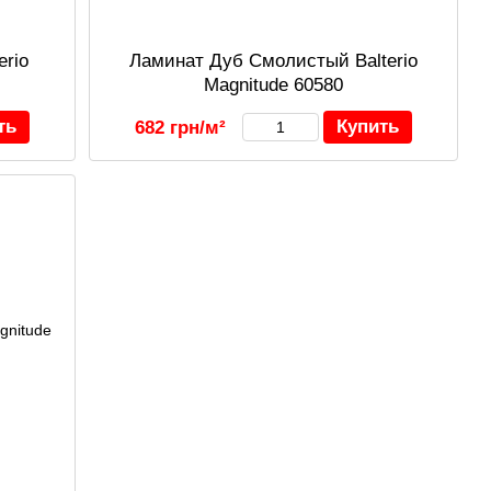
erio
Ламинат Дуб Смолистый Balterio
Magnitude 60580
ть
Купить
682 грн/м²