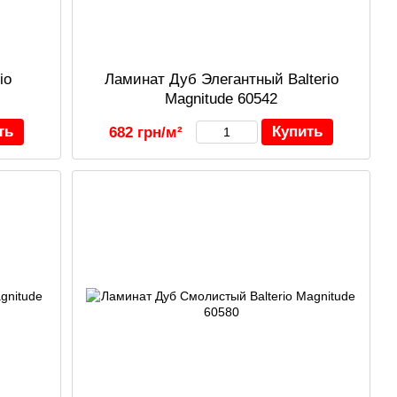
io
Ламинат Дуб Элегантный Balterio
Magnitude 60542
ть
Купить
682 грн/м²