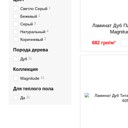
1
Светло Серый
1
Бежевый
3
Серый
Ламинат Дуб Па
4
Magnitu
Натуральный
2
Коричневый
682 грн/м²
Порода дерева
11
Дуб
Коллекция
11
Magnitude
Для теплого пола
11
Да