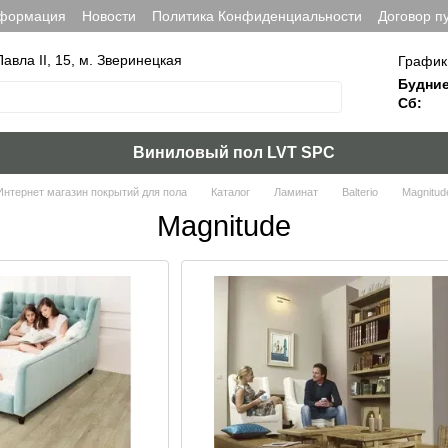
нформация
Новости
Политика Конфиденциальности
Договор п
Павла ІІ, 15, м. Зверинецкая
График
Будние
Сб:
Виниловый пол LVT SPC
Интернет магазин покрытий для пола
Каталог
Ламинат
Balterio
Magnitud
Magnitude