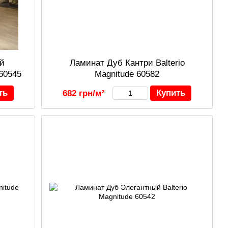
й
Ламинат Дуб Кантри Balterio
 60545
Magnitude 60582
ть
Купить
682 грн/м²