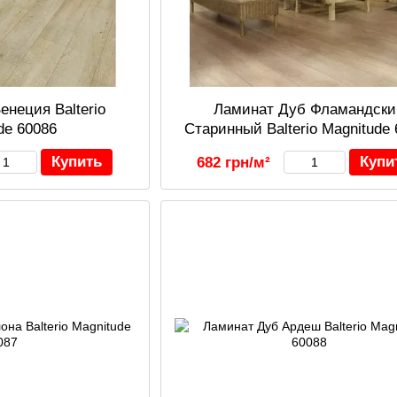
енеция Balterio
Ламинат Дуб Фламандски
de 60086
Старинный Balterio Magnitude
Купить
Купи
682 грн/м²