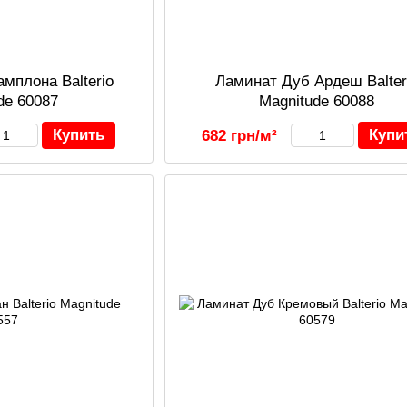
мплона Balterio
Ламинат Дуб Ардеш Balter
de 60087
Magnitude 60088
Купить
Купи
682 грн/м²