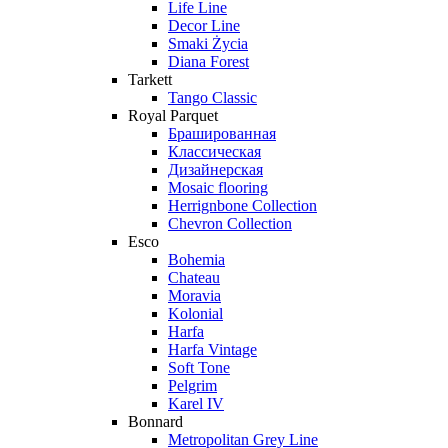
Life Line
Decor Line
Smaki Życia
Diana Forest
Tarkett
Tango Classic
Royal Parquet
Брашированная
Классическая
Дизайнерская
Mosaic flooring
Herrignbone Collection
Chevron Collection
Esco
Bohemia
Chateau
Moravia
Kolonial
Harfa
Harfa Vintage
Soft Tone
Pelgrim
Karel IV
Bonnard
Metropolitan Grey Line