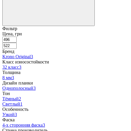
Фильтр
Цена, грн
Бренд
Krono Original
3
Класс износостойкости
32 класс
3
Толщина
8 мм
3
Дизайн планки
Однополосный
3
Тон
Тёмный
2
Светлый
1
Особенность
Узкий
3
Фаска
4-х сторонняя фаска
3
Страна производитель