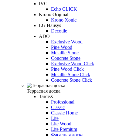
IVC
Echo CLICK
Krono Original
Krono Xonic
LG Hausys
Decotile
ADO
Exclusive Wood
Pine Wood
Metallic Stone
Concrete Stone
Exclusive Wood Click
Pine Wood Click
Metallic Stone Click
Concrete Stone Click
Террасная доска
TardeX
Professional
Classic
Classic Home
Lite
Lite Wood
Lite Premium
Фасадная доска