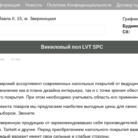
нформация
Новости
Политика Конфиденциальности
Договор п
Павла ІІ, 15, м. Зверинецкая
График
Будние
Сб:
Виниловый пол LVT SPC
ола
О нас
широкий ассортимент современных напольных покрытий от ведущих
начение как в плане дизайна интерьера, так и с точки зрения об
о покрытия. При этом необходимо учитывать область его применен
ента товаров мы предлагаем наиболее выгодные цены для своих к
выбором. Звоните.
веренную продукцию от зарекомендовавших себя производителей. 
erio, Tarkett и другие. Перед приобретением напольного покрытия в
аждый вариант имеет свои сильные и слабые стороны.