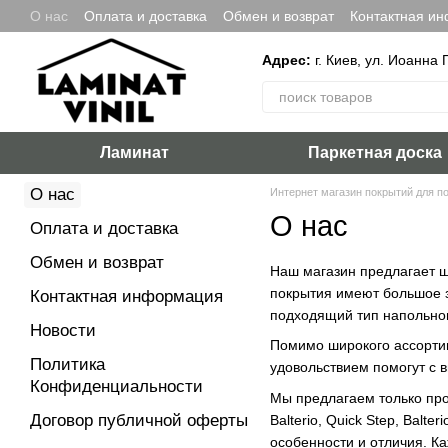
Перейти к основному контенту
О нас
Оплата и доставка
Обмен и возврат
Контактная и
Адрес:
г. Киев, ул. Иоанна 
Ламинат
Паркетная доска
О нас
Интернет магазин покрытий для п
О нас
Оплата и доставка
Обмен и возврат
Наш магазин предлагает 
покрытия имеют большое з
Контактная информация
подходящий тип напольног
Новости
Помимо широкого ассортим
Политика
удовольствием помогут с 
Конфиденциальности
Мы предлагаем только про
Договор публичной оферты
Balterio, Quick Step, Balt
особенности и отличия. К