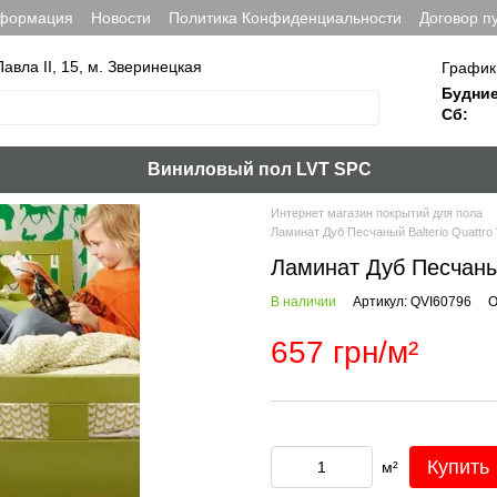
нформация
Новости
Политика Конфиденциальности
Договор п
Павла ІІ, 15, м. Зверинецкая
График
Будние
Сб:
Виниловый пол LVT SPC
Интернет магазин покрытий для пола
Ламинат Дуб Песчаный Balterio Quattro 
Ламинат Дуб Песчаный
В наличии
Артикул: QVI60796
О
657 грн/м²
Купить
м²