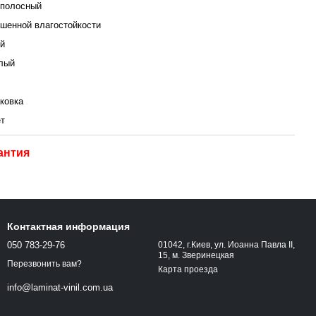
полосный
шенной влагостойкости
й
лый
аковка
ет
антия
Контактная информация
050 783-29-76
01042, г.Киев, ул. Иоанна Павла ІІ,
15, м. Зверинецкая
Перезвонить вам?
Карта проезда
info@laminat-vinil.com.ua