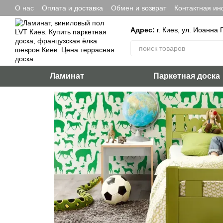
Перейти к основному контенту
О нас
Оплата и доставка
Обмен и возврат
Контактная и
Адрес:
г. Киев, ул. Иоанна 
Ламинат
Паркетная доска