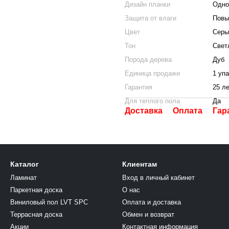
Дизайн планки
Одно
Защита от влаги
Повы
Цвет
Серы
Тон
Свет
Порода дерева
Дуб
Единица продажи
1 уп
Гарантия
25 л
Для теплого пола
Да
Доставка
Оплата
Гар
Каталог
Клиентам
Ламинат
Вход в личный кабинет
Паркетная доска
О нас
Виниловый пол LVT SPC
Оплата и доставка
Террасная доска
Обмен и возврат
Акции
Контактная информация