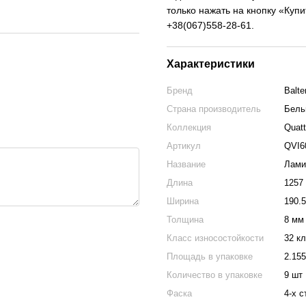
только нажать на кнопку «Куп
+38(067)558-28-61.
Характеристики
Бренд
Balte
Страна производитель
Бель
Коллекция
Quatt
Артикул
QVI6
Название
Ламин
Длина
1257
Ширина
190.
Толщина
8 мм
Класс износостойкости
32 к
Площадь в упаковке
2.15
Количество в упаковке
9 шт
Фаска
4-х 