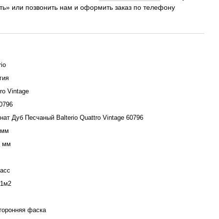
ить» или позвонить нам и оформить заказ по телефону
rio
гия
ro Vintage
0796
ат Дуб Песчаный Balterio Quattro Vintage 60796
 мм
5 мм
ласс
51м2
сторонняя фаска