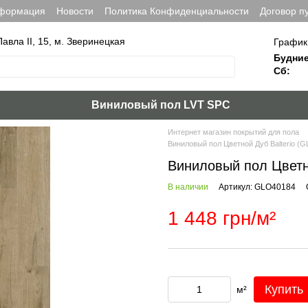
нформация
Новости
Политика Конфиденциальности
Договор п
Павла ІІ, 15, м. Зверинецкая
График
Будние
Сб:
Виниловый пол LVT SPC
Интернет магазин покрытий для пола
Виниловый пол Цветной Дуб Balterio (
Виниловый пол Цветн
В наличии
Артикул: GLO40184
1 448 грн/м²
Купить
м²