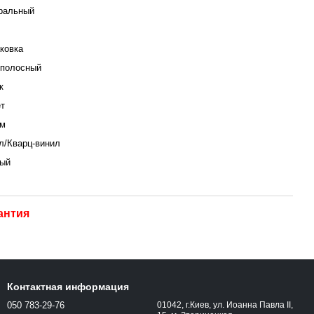
ральный
аковка
полосный
к
ет
мм
л/Кварц-винил
ый
антия
Контактная информация
050 783-29-76
01042, г.Киев, ул. Иоанна Павла ІІ,