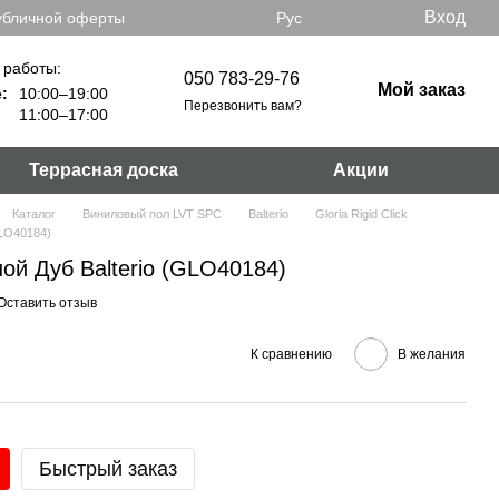
Вход
убличной оферты
Рус
 работы:
050 783-29-76
Мой заказ
:
10:00–19:00
Перезвонить вам?
11:00–17:00
Террасная доска
Акции
Каталог
Виниловый пол LVT SPC
Balterio
Gloria Rigid Click
GLO40184)
ой Дуб Balterio (GLO40184)
Оставить отзыв
К сравнению
В желания
Быстрый заказ