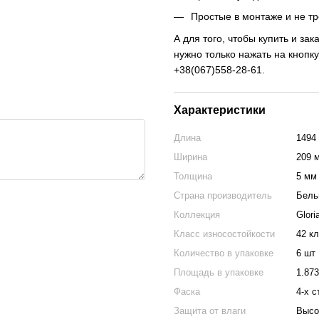
Простые в монтаже и не тр
А для того, чтобы купить и за
нужно только нажать на кнопк
+38(067)558-28-61.
Характеристики
Длина
1494
Ширина
209 
Толщина
5 мм
Страна производитель
Бель
Коллекция
Glori
Класс износостойкости
42 к
Количество в упаковке
6 шт
Площадь в упаковке
1.87
Фаска
4-х 
Защита от влаги
Высо