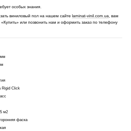
ебует особых знания.
казать виниловый пол на нашем сайте
laminat-vinil.com.ua
, вам
у «Купить» или позвонить нам и оформить заказ по телефону
 мм
мм
гия
a Rigid Click
ласс
35 м2
сторонняя фаска
кая