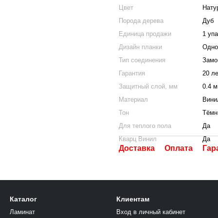
Цвет
Нату
Порода дерева
Дуб
Единица продажи
1 уп
Дизайн планки
Одно
Тип соединения
Замо
Гарантия
20 л
Защитный слой, мм
0.4 
Материал
Вини
Тон
Тёмн
Для теплого пола
Да
Кварц Винил
Да
Доставка
Оплата
Гар
Каталог
Клиентам
Ламинат
Вход в личный кабинет