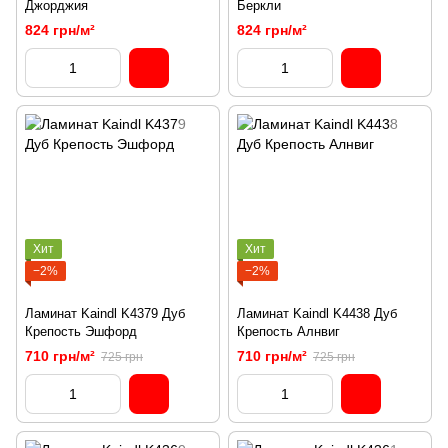
Джорджия
Беркли
824 грн/м²
824 грн/м²
Хит
Хит
−2%
−2%
Ламинат Kaindl K4379 Дуб
Ламинат Kaindl K4438 Дуб
Крепость Эшфорд
Крепость Алнвиг
710 грн/м²
710 грн/м²
725 грн
725 грн